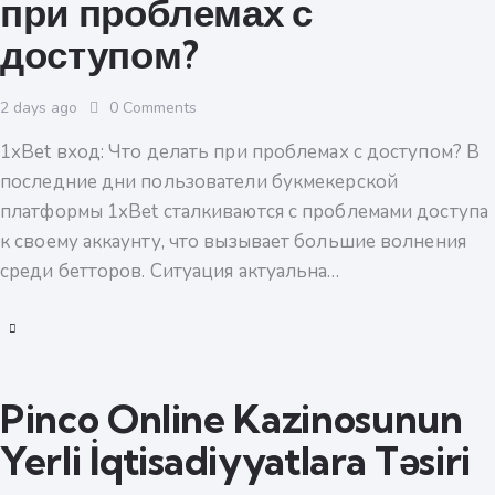
при проблемах с
доступом?
2 days ago
0
Comments
1xBet вход: Что делать при проблемах с доступом? В
последние дни пользователи букмекерской
платформы 1xBet сталкиваются с проблемами доступа
к своему аккаунту, что вызывает большие волнения
среди бетторов. Ситуация актуальна…
Pinco Online Kazinosunun
Yerli İqtisadiyyatlara Təsiri