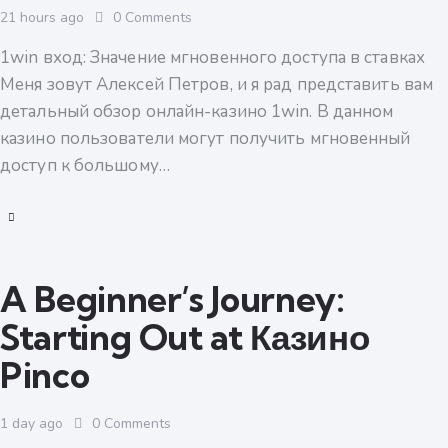
21 hours ago
0
Comments
1win вход: Значение мгновенного доступа в ставках
Меня зовут Алексей Петров, и я рад представить вам
детальный обзор онлайн-казино 1win. В данном
казино пользователи могут получить мгновенный
доступ к большому…
A Beginner’s Journey:
Starting Out at Казино
Pinco
1 day ago
0
Comments