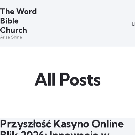
The Word
Bible
Church
Arise Shine
All Posts
Przyszłość Kasyno Online