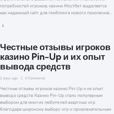
потребностей игроков, казино Мостбет выделяется
как надежный сайт для гемблинга нового поколения.…
Честные отзывы игроков
казино Pin-Up и их опыт
вывода средств
2 days ago
0
Comments
Честные отзывы игроков казино Pin-Up и их опыт
вывода средств Казино Pin-Up стало популярным
выбором для многих любителей азартных игр
благодаря широкому выбору игр и привлекательным