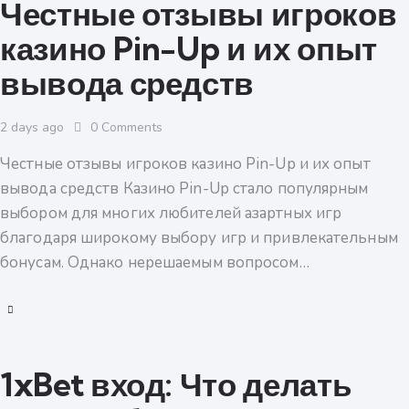
Честные отзывы игроков
казино Pin-Up и их опыт
вывода средств
2 days ago
0
Comments
Честные отзывы игроков казино Pin-Up и их опыт
вывода средств Казино Pin-Up стало популярным
выбором для многих любителей азартных игр
благодаря широкому выбору игр и привлекательным
бонусам. Однако нерешаемым вопросом…
1xBet вход: Что делать