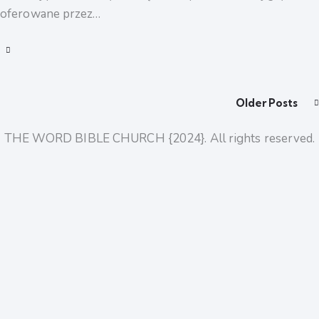
oferowane przez…
Older Posts
THE WORD BIBLE CHURCH {2024}. All rights reserved.