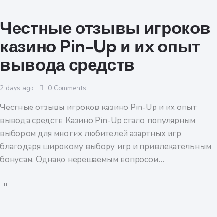
Честные отзывы игроков
казино Pin-Up и их опыт
вывода средств
2 days ago
0
Comments
Честные отзывы игроков казино Pin-Up и их опыт
вывода средств Казино Pin-Up стало популярным
выбором для многих любителей азартных игр
благодаря широкому выбору игр и привлекательным
бонусам. Однако нерешаемым вопросом…